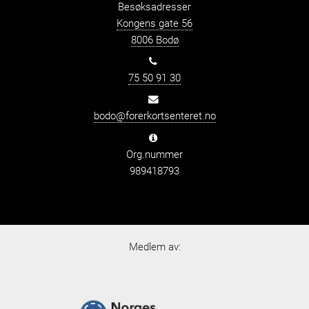
Besøksadresser
Kongens gate 56
8006 Bodø
75 50 91 30
bodo@forerkortsenteret.no
Org.nummer
989418793
Medlem av: