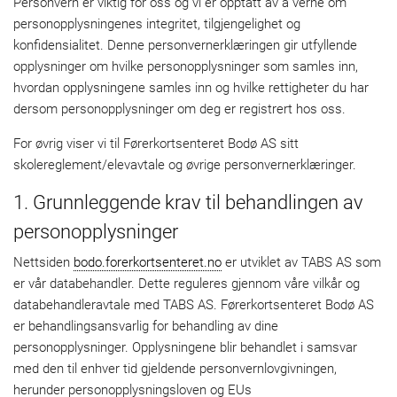
Personvern er viktig for oss og vi er opptatt av å verne om
personopplysningenes integritet, tilgjengelighet og
konfidensialitet. Denne personvernerklæringen gir utfyllende
opplysninger om hvilke personopplysninger som samles inn,
hvordan opplysningene samles inn og hvilke rettigheter du har
dersom personopplysninger om deg er registrert hos oss.
For øvrig viser vi til Førerkortsenteret Bodø AS sitt
skolereglement/elevavtale og øvrige personvernerklæringer.
1. Grunnleggende krav til behandlingen av
personopplysninger
Nettsiden
bodo.forerkortsenteret.no
er utviklet av TABS AS som
er vår databehandler. Dette reguleres gjennom våre vilkår og
databehandleravtale med TABS AS. Førerkortsenteret Bodø AS
er behandlingsansvarlig for behandling av dine
personopplysninger. Opplysningene blir behandlet i samsvar
med den til enhver tid gjeldende personvernlovgivningen,
herunder personopplysningsloven og EUs