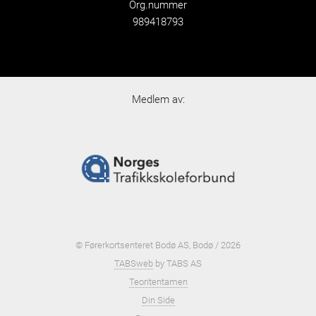
Org.nummer
989418793
Medlem av:
© Førerkortsenteret Bodø AS, Bodø / 2026
TABSweb
by TABS AS
Teoritentamen
Din Side